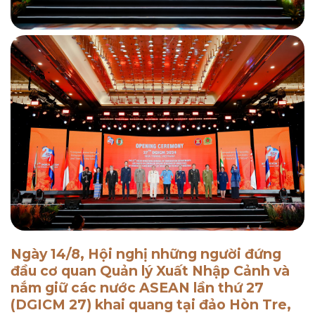
Ngày 14/8, Hội nghị những người đứng
đầu cơ quan Quản lý Xuất Nhập Cảnh và
nắm giữ các nước ASEAN lần thứ 27
(DGICM 27) khai quang tại đảo Hòn Tre,