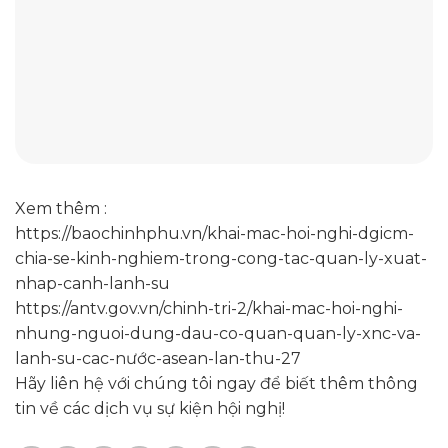
Xem thêm :
https://baochinhphu.vn/khai-mac-hoi-nghi-dgicm-
chia-se-kinh-nghiem-trong-cong-tac-quan-ly-xuat-
nhap-canh-lanh-su
https://antv.gov.vn/chinh-tri-2/khai-mac-hoi-nghi-
nhung-nguoi-dung-dau-co-quan-quan-ly-xnc-va-
lanh-su-cac-nước-asean-lan-thu-27
Hãy liên hệ với chúng tôi ngay để biết thêm thông
tin về các dịch vụ sự kiện hội nghị!