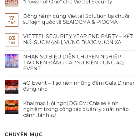
“Power of One” cho Viettel Security
Đồng hành cùng Viettel Solution tại chuỗi
17
sự kiện quốc tế SEAIOCMA & PIOCMA
Th4
VIETTEL SECURITY YEAR END PARTY – KẾT
03
NỐI SỨC MẠNH, VỮNG BƯỚC VƯƠN XA
Th3
NHÂN SỰ BIỂU DIỄN CHUYÊN NGHIỆP –
TẠO NÊN ĐẲNG CẤP SỰ KIỆN CÙNG 4Q
EVENT
4Q Event – Tạo nên những đêm Gala Dinner
đáng nhớ
Khai mạc Hội nghị DGICM: Chia sẻ kinh
nghiệm trong công tác quản lý xuất nhập
cảnh, lãnh sự
CHUYÊN MỤC