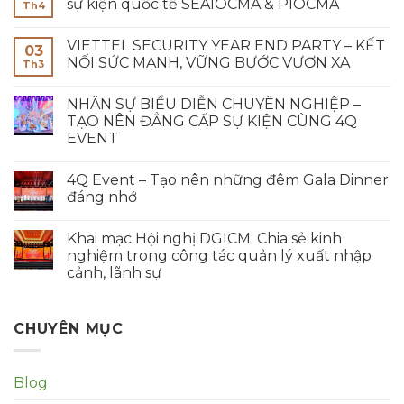
sự kiện quốc tế SEAIOCMA & PIOCMA
Th4
VIETTEL SECURITY YEAR END PARTY – KẾT
03
NỐI SỨC MẠNH, VỮNG BƯỚC VƯƠN XA
Th3
NHÂN SỰ BIỂU DIỄN CHUYÊN NGHIỆP –
TẠO NÊN ĐẲNG CẤP SỰ KIỆN CÙNG 4Q
EVENT
4Q Event – Tạo nên những đêm Gala Dinner
đáng nhớ
Khai mạc Hội nghị DGICM: Chia sẻ kinh
nghiệm trong công tác quản lý xuất nhập
cảnh, lãnh sự
CHUYÊN MỤC
Blog