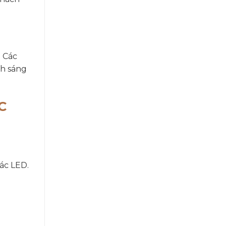
 Các
ch sáng
C
ác LED.