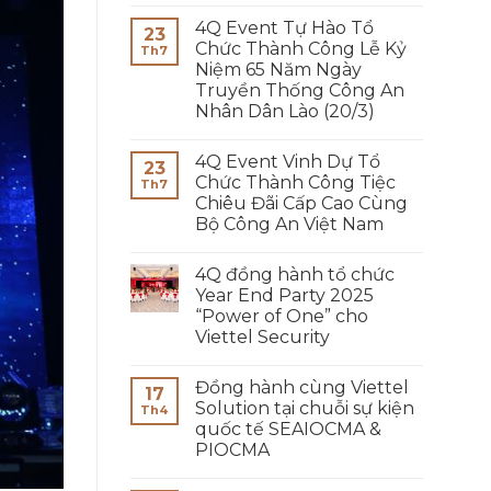
4Q Event Tự Hào Tổ
23
Chức Thành Công Lễ Kỷ
Th7
Niệm 65 Năm Ngày
Truyền Thống Công An
Nhân Dân Lào (20/3)
4Q Event Vinh Dự Tổ
23
Chức Thành Công Tiệc
Th7
Chiêu Đãi Cấp Cao Cùng
Bộ Công An Việt Nam
4Q đồng hành tổ chức
Year End Party 2025
“Power of One” cho
Viettel Security
Đồng hành cùng Viettel
17
Solution tại chuỗi sự kiện
Th4
quốc tế SEAIOCMA &
PIOCMA