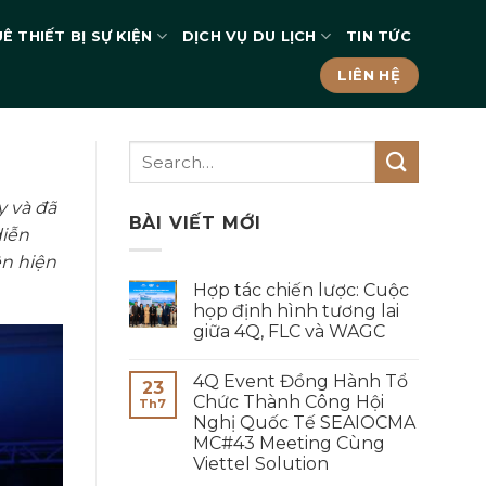
Ê THIẾT BỊ SỰ KIỆN
DỊCH VỤ DU LỊCH
TIN TỨC
LIÊN HỆ
y và đã
BÀI VIẾT MỚI
diễn
ện hiện
Hợp tác chiến lược: Cuộc
họp định hình tương lai
giữa 4Q, FLC và WAGC
4Q Event Đồng Hành Tổ
23
Chức Thành Công Hội
Th7
Nghị Quốc Tế SEAIOCMA
MC#43 Meeting Cùng
Viettel Solution