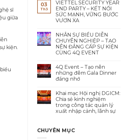
VIETTEL SECURITY YEAR
03
END PARTY – KẾT NỐI
ghệ sĩ
Th3
SỨC MẠNH, VỮNG BƯỚC
ệu giữa
VƯƠN XA
NHÂN SỰ BIỂU DIỄN
iễn
CHUYÊN NGHIỆP – TẠO
NÊN ĐẲNG CẤP SỰ KIỆN
sự kiện.
CÙNG 4Q EVENT
4Q Event – Tạo nên
 biểu
những đêm Gala Dinner
đáng nhớ
Khai mạc Hội nghị DGICM:
Chia sẻ kinh nghiệm
trong công tác quản lý
xuất nhập cảnh, lãnh sự
CHUYÊN MỤC