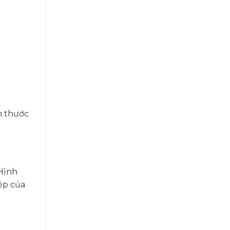
h thước
 Hình
ệp của