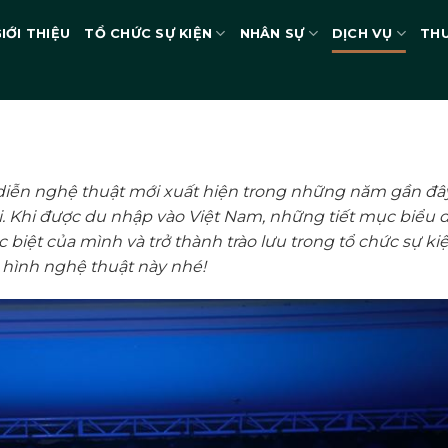
IỚI THIỆU
TỔ CHỨC SỰ KIỆN
NHÂN SỰ
DỊCH VỤ
THU
u diễn nghệ thuật mới xuất hiện trong những năm gần đâ
i. Khi được du nhập vào Việt Nam, những tiết mục biểu 
iệt của mình và trở thành trào lưu trong tổ chức sự ki
i hình nghệ thuật này nhé!