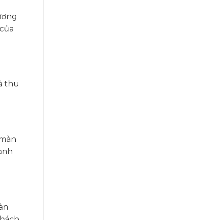
hương
 của
à thu
 màn
hành
àn
khách