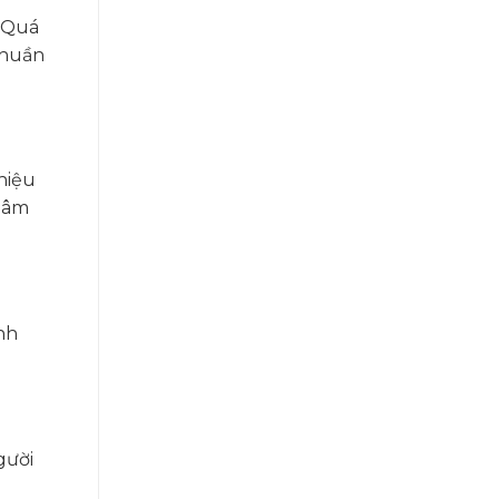
. Quá
nhuần
hiệu
à âm
nh
gười